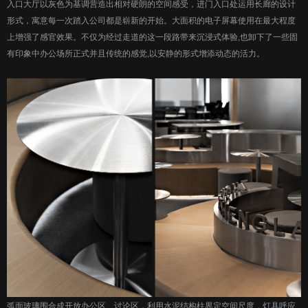
入口大厅以灰色为基调营造出相对硬朗的空间感受，进门入口处运用长廊的设计
形式，寓意每一次踏入公司都是崭新的开始。大面积的电子屏幕使用在最大程度
上增强了感官效果。不仅为经过走道的这一段路带来沉浸式体验,也卸下了一些固
有印象中办公场所正式并且传统的感觉,以安静的形式增添动态的活力。
弧面玻璃围合成开放办公区、讨论区，利用水泥结构柱界定空间尺度，灯具呼应