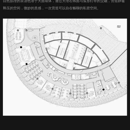
自然肌理的茶汤色溶于大面墙体，通过大理石饰面与弧形灯带的交融，营造静谧
释压的空间，微妙的质感，一次营造可以自在畅聊的私密空间。