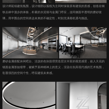
设计师延续建筑氛围，设计细部以弧线为主同时保留原有建筑的质感，创造在钢
铁丛林中漫步的体验，朴素的水泥墙与金属门呼应，连同侧面半透明的磨砂玻
璃，用半围合的空间表达未来的不确定性，时刻充满着机遇与挑战。
磨砂金属搭配休闲吧台、活泼的色块肌理营造层次丰富的视觉感受，嵌入天花的
镜面金属形如缎带，被赋予某种精神上的意义，渲染出别具现代感的艺术氛围，
彰显强烈的空间个性，呼应建筑未来感。